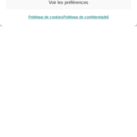
Voir les préférences
Politique de cookies
Politique de confidentialité
Vos futurs clients sont sur le
web,
et vous ?
Accio, votre partenaire en
communication
,
marketing digital
et
identité visuelle
à Sambreville et
en Wallonie
Parce qu'il n'a jamais été aussi important d'être présent sur le
web,
Accio Communication
vous accompagne pour