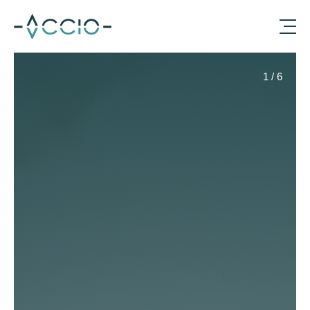
1
/
6